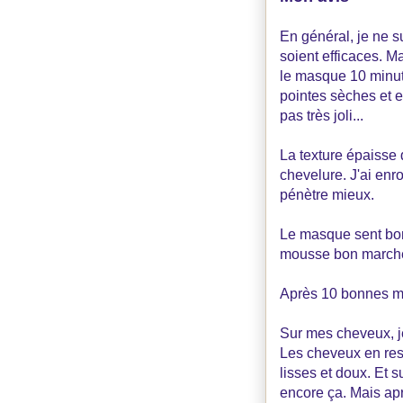
En général, je ne s
soient efficaces. Ma
le masque 10 minute
pointes sèches et en
pas très joli...
La texture épaisse 
chevelure. J'ai enr
pénètre mieux.
Le masque sent bon
mousse bon marché 
Après 10 bonnes min
Sur mes cheveux, je 
Les cheveux en ress
lisses et doux. Et s
encore ça. Mais apr