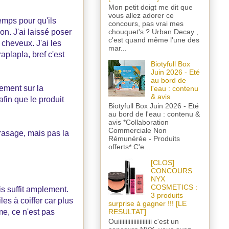
Mon petit doigt me dit que
vous allez adorer ce
emps pour qu'ils
concours, pas vrai mes
chouquet's ? Urban Decay ,
ion. J'ai laissé poser
c'est quand même l'une des
cheveux. J'ai les
mar...
aplapla, bref c'est
Biotyfull Box
Juin 2026 - Eté
au bord de
lement sur la
l'eau : contenu
& avis
fin que le produit
Biotyfull Box Juin 2026 - Eté
au bord de l'eau : contenu &
avis *Collaboration
Commerciale Non
asage, mais pas la
Rémunérée - Produits
offerts* C'e...
[CLOS]
CONCOURS
NYX
COSMETICS :
is suffit amplement.
3 produits
es à coiffer car plus
surprise à gagner !!! [LE
me, ce n'est pas
RESULTAT]
Ouiiiiiiiiiiiiiiiiiiiiii c'est un