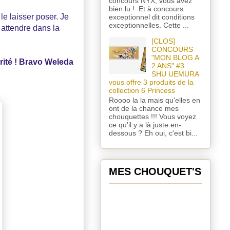
concours NYX, vous avez
bien lu ! Et à concours
le laisser poser. Je
exceptionnel dit conditions
exceptionnelles. Cette ...
 attendre dans la
[CLOS]
CONCOURS
"MON BLOG A
rité ! Bravo Weleda
2 ANS" #3 :
SHU UEMURA
vous offre 3 produits de la
collection 6 Princess
Roooo la la mais qu'elles en
ont de la chance mes
chouquettes !!! Vous voyez
ce qu'il y a là juste en-
dessous ? Eh oui, c'est bi...
MES CHOUQUET'S