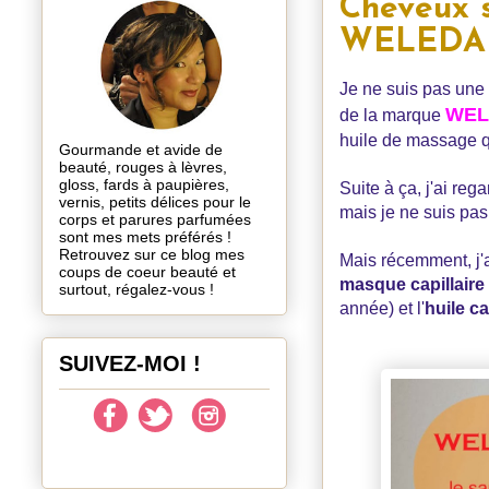
Cheveux s
WELEDA 
Je ne suis pas une 
WEL
de la marque
huile de massage qui
Gourmande et avide de
beauté, rouges à lèvres,
gloss, fards à paupières,
Suite à ça, j'ai reg
vernis, petits délices pour le
mais je ne suis pas 
corps et parures parfumées
sont mes mets préférés !
Retrouvez sur ce blog mes
Mais récemment, j'a
coups de coeur beauté et
masque capillaire 
surtout, régalez-vous !
année) et l'
huile c
SUIVEZ-MOI !