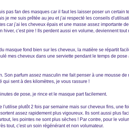
uis pas fan des masques car il faut les laisser poser un certain t
is je me suis prêtée au jeu et j'ai respecté les conseils d'utilisat
s car j'ai les cheveux épais et une masse assez importante de 
 hiver, c'est pire ! Ils perdent aussi en volume, deviennent tout r
du masque fond bien sur les cheveux, la matière se répartit faci
oulé mes cheveux dans une serviette pendant le temps de pose a
. Son parfum assez masculin me fait penser à une mousse de r
qui sent à des kilomètres, je vous rassure !
utes de pose, je rince et le masque part facilement.
l'utilise plutôt 2 fois par semaine mais sur cheveux fins, une fo
ortent assez rapidement plus vigoureux. Ils sont aussi plus facil
urtout, les pointes ne sont plus sèches ! Par contre, pour le volu
ès tout, c'est un soin régénérant et non volumateur.