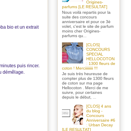
Origines-
parfums [LE RESULTAT]
Nous voilà repartis pour la
suite des concours
anniversaire et pour ce 3è
volet, c'est le site de parfum
ba bio et un extrait
moins cher Origines-
parfums qu...
[CLOS]
CONCOURS
SPECIAL
HELLOCOTON
: 1300 fleurs de
minutes puis rincer.
coton ! Merciiiiiiiii !!!
au démêlage.
Je suis très heureuse de
compter plus de 1300 fleurs
de coton sur ma page
Hellocoton . Merci de me
suivre, pour certaines
depuis le début, ...
[CLOS] 4 ans
du blog -
Concours
Anniversaire #6
: Urban Decay
[LE RESULTAT]