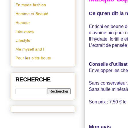
En mode fashion
Ce qu'en dit la
Homme et Beauté
Humeur
Enrichi en beurre de
Interviews
d’avoine bio pour n
Il hydrate, fortifi e
Lifestyle
L’extrait de pensée
Me myself and I
Pour les p'tits bouts
Conseils d'utilisat
Envelopper les che
RECHERCHE
Sans conservateur,
Sans huile minérale
Son prix : 7.50 € l
Mon avis