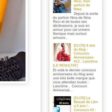
Ricci, mon
parfum de
fêtes
Depuis la sortie
du parfum Nina de Nina
Ricci et de toutes ses
déclinaisons, je suis en
amour pour cet univers
féerique mais surtout
amoure...
[CLOS] 4 ans
du blog -
Concours
Anniversaire
#12 : Lancôme
[LE RESULTAT]
Et voilà le dernier concours
anniversaire du blog avec
une très belle marque que
vous attendiez toutes :
Lancôme . Concours
Anniversai...
[CLOS] La
Beauté de Lâm
a 5 ans ! -
Concours #3 :