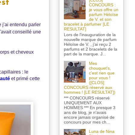
[CLOS]
est
CONCOURS :
je vous offre un
parfum Héloïse
de V. et son
bracelet à parfumer [LE
j'ai entendu parler
RESULTAT]
'avait conseillé une
Lors de l'inauguration de la
nouvelle marque de parfum
Héloïse de V. , j'ai reçu 2
parfums et 2 bracelets de la
 corps et cheveux
part de la marque. J...
Mes
chouquet's,
pillaires : le
c'est rien que
pour vous !
eauté
et primé cette
([CLOS]
CONCOURS réservé aux
hommes ! [LE RESULTAT])
*** CONCOURS réservé
UNIQUEMENT AUX
HOMMES *** En presque 3
ans de blog, je n'avais
encore jamais organisé de
concours pour mes ch...
Luna de Nina