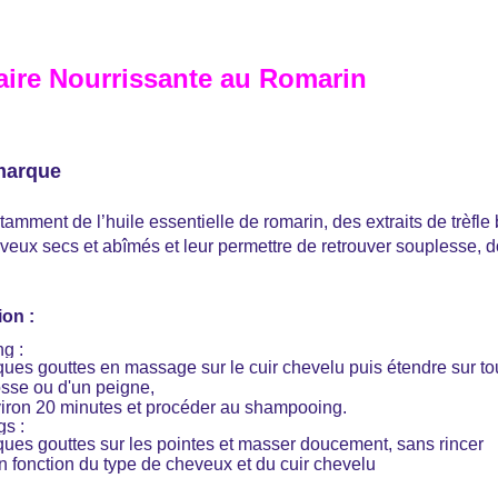
laire Nourrissante au Romarin
 marque
tamment de l’huile essentielle de romarin, des extraits de trèfle
eveux secs et abîmés et leur permettre de retrouver souplesse, d
ion :
g :
ques gouttes en massage sur le cuir chevelu puis étendre sur to
osse ou d'un peigne,
nviron 20 minutes et procéder au shampooing.
s :
ques gouttes sur les pointes et masser doucement, sans rincer
n fonction du type de cheveux et du cuir chevelu