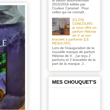
la saison automne/hiver
2015/2016 éditée par
Couleur Caramel . Pour
celles qui ne connaît...
[CLOS]
CONCOURS :
je vous offre un
parfum Héloïse
de V. et son
bracelet à parfumer [LE
RESULTAT]
Lors de l'inauguration de la
nouvelle marque de parfum
Héloïse de V. , j'ai reçu 2
parfums et 2 bracelets de la
part de la marque. J...
MES CHOUQUET'S