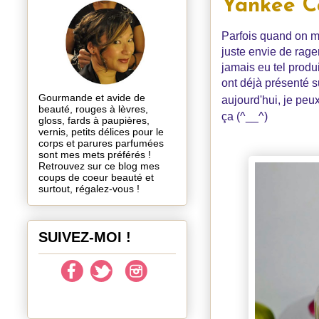
Yankee Ca
Parfois quand on m
juste envie de rage
jamais eu tel prod
ont déjà présenté su
Gourmande et avide de
aujourd'hui, je peux 
beauté, rouges à lèvres,
ça (^__^)
gloss, fards à paupières,
vernis, petits délices pour le
corps et parures parfumées
sont mes mets préférés !
Retrouvez sur ce blog mes
coups de coeur beauté et
surtout, régalez-vous !
SUIVEZ-MOI !