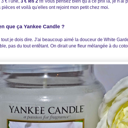
 3 € l'une,
3 € les 2 !!!
Vous pensez bien qu'à ce prix là, je n'ai pa
es pièces et voilà qu'elles ont rejoint mon petit chez moi.
bien que ça Yankee Candle ?
tout je dois dire. J'ai beaucoup aimé la douceur de White Garde
ble, pas du tout entêtant. On dirait une fleur mélangée à du coto