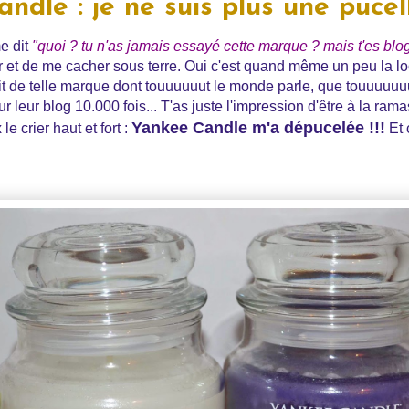
ndle : je ne suis plus une pucell
e dit
"quoi ? tu n'as jamais essayé cette marque ? mais t'es bl
r et de me cacher sous terre. Oui c'est quand même un peu la lo
uit de telle marque dont touuuuuut le monde parle, que touuuuu
r leur blog 10.000 fois... T'as juste l'impression d'être à la rama
Yankee Candle m'a dépucelée !!!
le crier haut et fort :
Et 