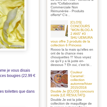
avis *Collaboration
Commerciale Non
Rémunérée - Produits
offerts* C'e...
[CLOS]
CONCOURS
"MON BLOG A
2 ANS" #3 :
SHU UEMURA
vous offre 3 produits de la
collection 6 Princess
Roooo la la mais qu'elles en
ont de la chance mes
chouquettes !!! Vous voyez
ce qu'il y a là juste en-
dessous ? Eh oui, c'est bi...
mme je vous disais
Couleur
de ces bougies (22.99 €
Caramel :
collection
automne/hiver
2015/2016
es toilettes que dans
Double Je ([CLOS] concours
inside [LE RESULTAT])
Double Je est la jolie
collection de maquillage de