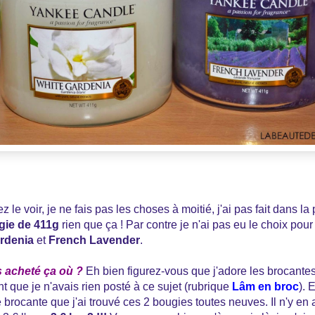
 voir, je ne fais pas les choses à moitié, j'ai pas fait dans la pet
gie de 411g
rien que ça ! Par contre je n'ai pas eu le choix pour 
rdenia
et
French Lavender
.
s acheté ça où ?
Eh bien figurez-vous que j'adore les brocantes 
t que je n'avais rien posté à ce sujet (rubrique
Lâm en broc
). 
brocante que j'ai trouvé ces 2 bougies toutes neuves. Il n'y en a