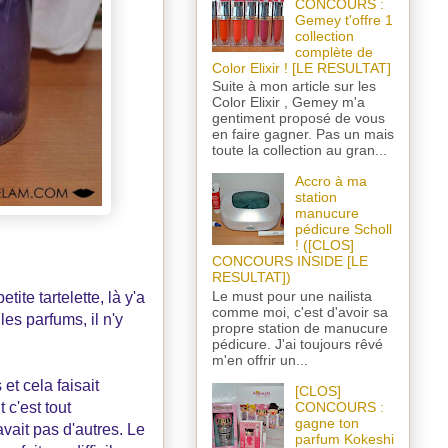
CONCOURS :
Gemey t'offre 1
collection
complète de
Color Elixir ! [LE RESULTAT]
Suite à mon article sur les
Color Elixir , Gemey m'a
gentiment proposé de vous
en faire gagner. Pas un mais
toute la collection au gran...
Accro à ma
station
manucure
pédicure Scholl
! ([CLOS]
CONCOURS INSIDE [LE
RESULTAT])
Le must pour une nailista
ite tartelette, là y'a
comme moi, c'est d'avoir sa
les parfums, il n'y
propre station de manucure
pédicure. J'ai toujours rêvé
m'en offrir un...
et cela faisait
[CLOS]
Et c'est tout
CONCOURS :
gagne ton
vait pas d'autres. Le
parfum Kokeshi