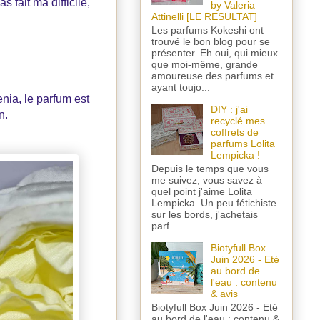
s fait ma difficile,
by Valeria
Attinelli [LE RESULTAT]
Les parfums Kokeshi ont
trouvé le bon blog pour se
présenter. Eh oui, qui mieux
que moi-même, grande
amoureuse des parfums et
ayant toujo...
nia, le parfum est
DIY : j'ai
n.
recyclé mes
coffrets de
parfums Lolita
Lempicka !
Depuis le temps que vous
me suivez, vous savez à
quel point j'aime Lolita
Lempicka. Un peu fétichiste
sur les bords, j'achetais
parf...
Biotyfull Box
Juin 2026 - Eté
au bord de
l'eau : contenu
& avis
Biotyfull Box Juin 2026 - Eté
au bord de l'eau : contenu &