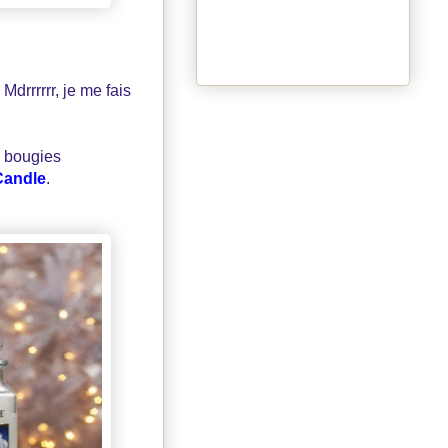
drrrrrr, je me fais
s bougies
Candle
.