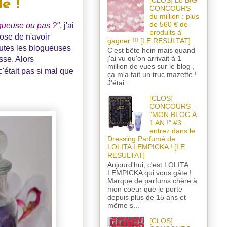
[CLOS] Le BIG
e !
CONCOURS
du million : plus
de 560 € de
ogueuse ou pas ?"
, j'ai
produits à
ose de n'avoir
gagner !!! [LE RESULTAT]
uutes les blogueuses
C'est bête hein mais quand
j'ai vu qu'on arrivait à 1
sse. Alors
million de vues sur le blog ,
c'était pas si mal que
ça m'a fait un truc mazette !
J'étai...
[CLOS]
CONCOURS
"MON BLOG A
1 AN !" #3 :
entrez dans le
Dressing Parfumé de
LOLITA LEMPICKA ! [LE
RESULTAT]
Aujourd'hui, c'est LOLITA
LEMPICKA qui vous gâte !
Marque de parfums chère à
mon coeur que je porte
depuis plus de 15 ans et
même s...
[CLOS]