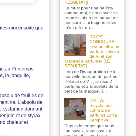
RESULTAT])
Le must pour une nailista
comme moi, c'est d'avoir sa
propre station de manucure
pédicure. J'ai toujours rêvé
m'en offrir un...
ites-moi ensuite quel
[CLOS]
CONCOURS :
je vous offre un
parfum Héloïse
de V. et son
bracelet à parfumer [LE
RESULTAT]
ge au Printemps.
Lors de l'inauguration de la
, la jonquille,
nouvelle marque de parfum
Héloïse de V. , j'ai reçu 2
parfums et 2 bracelets de la
part de la marque. J...
absolu de feuilles de
DIY : j'ai
mentine. L'absolu de
recyclé mes
 de cyclamen donnant
coffrets de
parfums Lolita
enjoin et de styrax,
Lempicka !
ond chaleur et
Depuis le temps que vous
me suivez, vous savez à
quel point j'aime Lolita