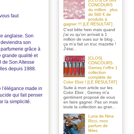
[CLOS] Le BIG
CONCOURS
du million : plus
de 560 € de
l vous faut
produits à
gagner !!! [LE RESULTAT]
C'est bête hein mais quand
j'ai vu qu'on arrivait à 1
xe anglaise. Son
million de vues sur le blog ,
i deviendra son
ça m'a fait un truc mazette !
J'étai...
e parfumerie grâce à
e grande qualité et
[CLOS]
el de Son Altesse
CONCOURS :
Gemey t'offre 1
lles depuis 1988.
collection
complète de
Color Elixir ! [LE RESULTAT]
Suite à mon article sur les
te l'élégance made in
Color Elixir , Gemey m'a
ucide qui fait penser
gentiment proposé de vous
r la simplicité.
en faire gagner. Pas un mais
toute la collection au gran...
Luna de Nina
Ricci, mon
parfum de
fêtes