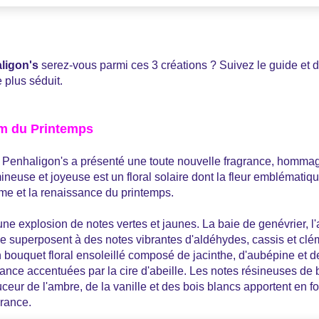
ligon's
serez-vous parmi ces 3 créations ? Suivez le guide et d
 plus séduit.
um du Printemps
, Penhaligon's a présenté une toute nouvelle fragrance, homma
neuse et joyeuse est un floral solaire dont la fleur emblématique
me et la renaissance du printemps.
une explosion de notes vertes et jaunes. La baie de genévrier, l'
se superposent à des notes vibrantes d'aldéhydes, cassis et clé
 bouquet floral ensoleillé composé de jacinthe, d'aubépine et
ance accentuées par la cire d'abeille. Les notes résineuses de b
eur de l'ambre, de la vanille et des bois blancs apportent en f
grance.