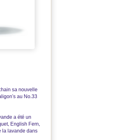
chain sa nouvelle
aligon's au No.33
vande a été un
et, English Fern,
e la lavande dans