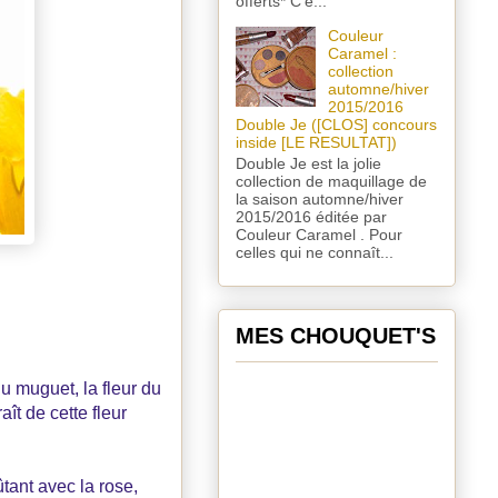
offerts* C'e...
Couleur
Caramel :
collection
automne/hiver
2015/2016
Double Je ([CLOS] concours
inside [LE RESULTAT])
Double Je est la jolie
collection de maquillage de
la saison automne/hiver
2015/2016 éditée par
Couleur Caramel . Pour
celles qui ne connaît...
MES CHOUQUET'S
du muguet, la fleur du
ît de cette fleur
tant avec la rose,