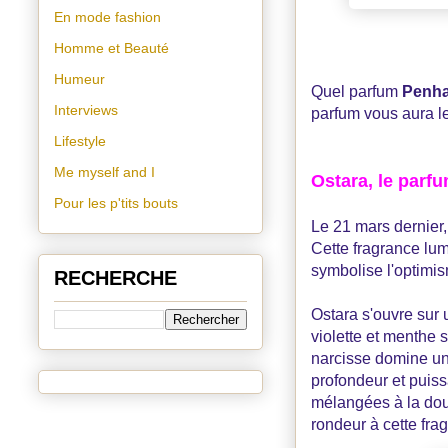
En mode fashion
Homme et Beauté
Humeur
Quel parfum
Penha
Interviews
parfum vous aura le
Lifestyle
Me myself and I
Ostara, le parf
Pour les p'tits bouts
Le 21 mars dernier
Cette fragrance lumi
symbolise l'optimis
RECHERCHE
Ostara s'ouvre sur 
violette et menthe 
narcisse domine un
profondeur et puiss
mélangées à la douc
rondeur à cette fra