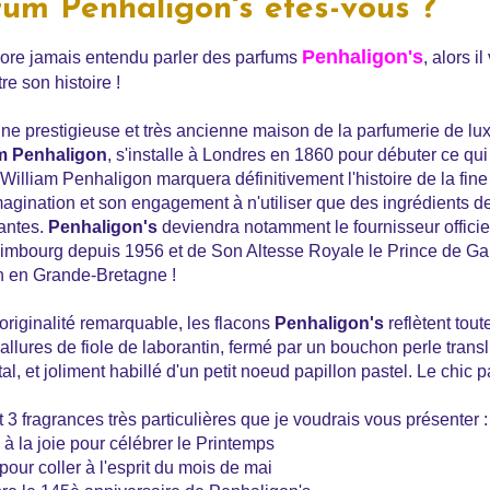
um Penhaligon's êtes-vous ?
Penhaligon's
core jamais entendu parler des parfums
, alors i
e son histoire !
une prestigieuse et très ancienne maison de la parfumerie de lu
am Penhaligon
, s'installe à Londres en 1860 pour débuter ce qu
ir William Penhaligon marquera définitivement l'histoire de la fin
imagination et son engagement à n'utiliser que des ingrédients d
antes.
Penhaligon's
deviendra notamment le fournisseur offici
imbourg depuis 1956 et de Son Altesse Royale le Prince de Ga
on en Grande-Bretagne !
 originalité remarquable, les flacons
Penhaligon's
reflètent tou
allures de fiole de laborantin, fermé par un bouchon perle transl
al, et joliment habillé d'un petit noeud papillon pastel. Le chic pa
t 3 fragrances très particulières que je voudrais vous présenter :
à la joie pour célébrer le Printemps
pour coller à l'esprit du mois de mai