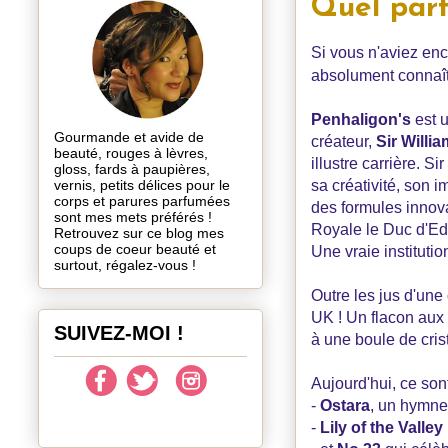
Quel parf
Si vous n'aviez en
absolument connaîtr
Penhaligon's
est 
Gourmande et avide de
créateur,
Sir Willi
beauté, rouges à lèvres,
illustre carrière. S
gloss, fards à paupières,
vernis, petits délices pour le
sa créativité, son 
corps et parures parfumées
des formules innov
sont mes mets préférés !
Royale le Duc d'Ed
Retrouvez sur ce blog mes
coups de coeur beauté et
Une vraie instituti
surtout, régalez-vous !
Outre les jus d'une
UK ! Un flacon aux 
SUIVEZ-MOI !
à une boule de crist
Aujourd'hui, ce son
-
Ostara
, un hymne 
-
Lily of the Valley