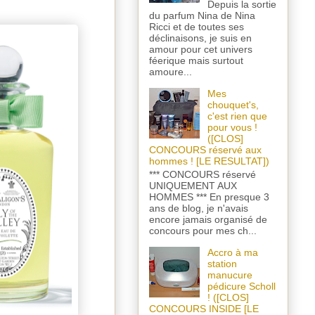
Depuis la sortie
du parfum Nina de Nina
Ricci et de toutes ses
déclinaisons, je suis en
amour pour cet univers
féerique mais surtout
amoure...
Mes
chouquet's,
c'est rien que
pour vous !
([CLOS]
CONCOURS réservé aux
hommes ! [LE RESULTAT])
*** CONCOURS réservé
UNIQUEMENT AUX
HOMMES *** En presque 3
ans de blog, je n'avais
encore jamais organisé de
concours pour mes ch...
Accro à ma
station
manucure
pédicure Scholl
! ([CLOS]
CONCOURS INSIDE [LE