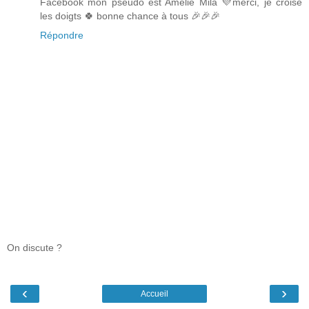
Facebook mon pseudo est Amelie Mila 💜merci, je croise
les doigts 🍀 bonne chance à tous 🎉🎉🎉
Répondre
On discute ?
‹
›
Accueil