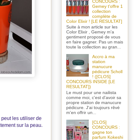
CONCOURS :
Gemey t'offre 1
collection
complète de
Color Elixir ! [LE RESULTAT]
Suite à mon article sur les
Color Elixir , Gemey m'a
gentiment proposé de vous
en faire gagner. Pas un mais
toute la collection au gran...
Accro à ma
station
manucure
pédicure Scholl
! ([CLOS]
CONCOURS INSIDE [LE
RESULTAT])
Le must pour une nailista
comme moi, c'est d'avoir sa
propre station de manucure
pédicure. J'ai toujours rêvé
m'en offrir un...
peut les utiliser de
[CLOS]
ctement sur la peau.
CONCOURS :
gagne ton
parfum Kokeshi