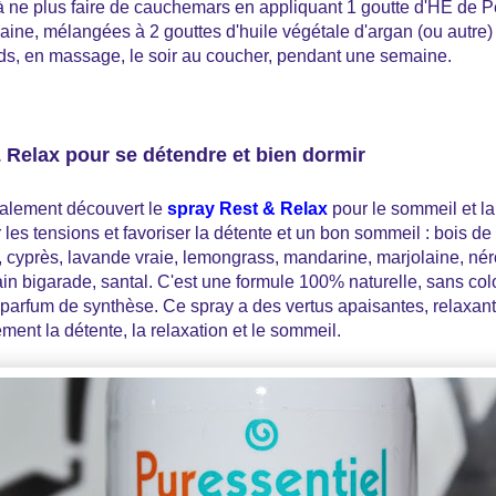
à ne plus faire de cauchemars en appliquant 1 goutte d'HE de Pe
e, mélangées à 2 gouttes d'huile végétale d'argan (ou autre) s
eds, en massage, le soir au coucher, pendant une semaine.
 Relax pour se détendre et bien dormir
alement découvert le
spray Rest & Relax
pour le sommeil et la 
les tensions et favoriser la détente et un bon sommeil : bois de 
cyprès, lavande vraie, lemongrass, mandarine, marjolaine, néro
ain bigarade, santal. C'est une formule 100% naturelle, sans col
parfum de synthèse. Ce spray a des vertus apaisantes, relaxante
ement la détente, la relaxation et le sommeil.