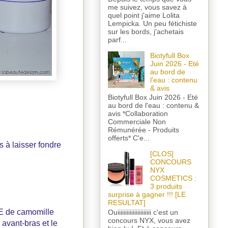
me suivez, vous savez à
quel point j'aime Lolita
Lempicka. Un peu fétichiste
sur les bords, j'achetais
parf...
Biotyfull Box
Juin 2026 - Eté
au bord de
l'eau : contenu
& avis
Biotyfull Box Juin 2026 - Eté
au bord de l'eau : contenu &
avis *Collaboration
Commerciale Non
Rémunérée - Produits
offerts* C'e...
s à laisser fondre
[CLOS]
CONCOURS
NYX
COSMETICS :
3 produits
surprise à gagner !!! [LE
RESULTAT]
HE de camomille
Ouiiiiiiiiiiiiiiiiiiiiii c'est un
concours NYX, vous avez
 avant-bras et le