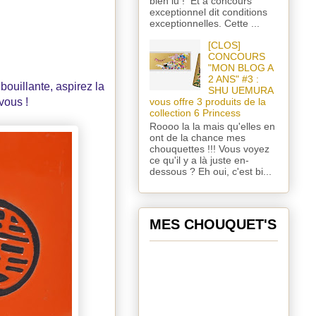
bien lu ! Et à concours
exceptionnel dit conditions
exceptionnelles. Cette ...
[CLOS]
CONCOURS
"MON BLOG A
2 ANS" #3 :
ouillante, aspirez la
SHU UEMURA
vous !
vous offre 3 produits de la
collection 6 Princess
Roooo la la mais qu'elles en
ont de la chance mes
chouquettes !!! Vous voyez
ce qu'il y a là juste en-
dessous ? Eh oui, c'est bi...
MES CHOUQUET'S