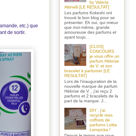
by Valeria
Attinelli [LE RESULTAT]
Les parfums Kokeshi ont
trouvé le bon blog pour se
présenter. Eh oui, qui mieux
 amande, etc.) que
que moi-même, grande
amoureuse des parfums et
t de sortir.
ayant toujo...
[CLOS]
CONCOURS :
je vous offre un
parfum Héloïse
de V. et son
bracelet à parfumer [LE
RESULTAT]
Lors de l'inauguration de la
nouvelle marque de parfum
Héloïse de V. , j'ai reçu 2
parfums et 2 bracelets de la
part de la marque. J...
DIY : j'ai
recyclé mes
coffrets de
parfums Lolita
Lempicka !
Depuis le temps que vous