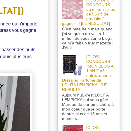
[CLOS] Le BIG
CONCOURS
LTAT])
du million : plus
de 560 € de
produits à
gagner !!! [LE RESULTAT]
'année ou n'importe
C'est bête hein mais quand
 stress vous gagne,
j'ai vu qu'on arrivait à 1
million de vues sur le blog ,
ça m'a fait un truc mazette !
J'étai...
t passer des nuits
epuis plusieurs
[CLOS]
CONCOURS
"MON BLOG A
1 AN !" #3 :
entrez dans le
Dressing Parfumé de
LOLITA LEMPICKA ! [LE
RESULTAT]
Aujourd'hui, c'est LOLITA
LEMPICKA qui vous gâte !
Marque de parfums chère à
mon coeur que je porte
depuis plus de 15 ans et
même s...
[CLOS]