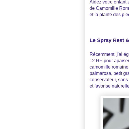
Aidez votre enfant 
de Camomille Romain
et la plante des pi
Le Spray Rest &
Récemment, j'ai ég
12 HE pour apaiser 
camomille romaine, 
palmarosa, petit gr
conservateur, sans 
et favorise naturell