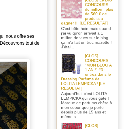
[CLOS] Le BIG
CONCOURS
du million : plus
de 560 € de
produits à
gagner !!! [LE RESULTAT]
C'est bête hein mais quand
j'ai vu qu'on arrivait à 1
ui nous offre ses
million de vues sur le blog ,
ça m'a fait un truc mazette !
. Découvrons tout de
J'étai...
[CLOS]
CONCOURS
"MON BLOG A
1 AN !" #3 :
entrez dans le
Dressing Parfumé de
LOLITA LEMPICKA ! [LE
RESULTAT]
Aujourd'hui, c'est LOLITA
LEMPICKA qui vous gâte !
Marque de parfums chère à
mon coeur que je porte
depuis plus de 15 ans et
même s...
[CLOS]