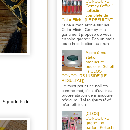
CONCOURS :
Gemey t'offre 1
collection
complète de
Color Elixir ! [LE RESULTAT]
Suite à mon article sur les
Color Elixir , Gemey m'a
gentiment proposé de vous
en faire gagner. Pas un mais
toute la collection au gran...
Accro à ma
station
manucure
pédicure Scholl
! ([CLOS]
CONCOURS INSIDE [LE
RESULTAT])
Le must pour une nailista
comme moi, c'est d'avoir sa
propre station de manucure
pédicure. J'ai toujours rêvé
ir 5 produits de
m'en offrir un...
[CLOS]
CONCOURS :
gagne ton
parfum Kokeshi