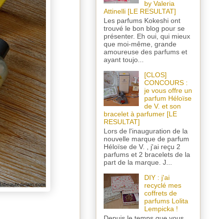
by Valeria
Attinelli [LE RESULTAT]
Les parfums Kokeshi ont
trouvé le bon blog pour se
présenter. Eh oui, qui mieux
que moi-même, grande
amoureuse des parfums et
ayant toujo...
[CLOS]
CONCOURS :
je vous offre un
parfum Héloïse
de V. et son
bracelet à parfumer [LE
RESULTAT]
Lors de l'inauguration de la
nouvelle marque de parfum
Héloïse de V. , j'ai reçu 2
parfums et 2 bracelets de la
part de la marque. J...
DIY : j'ai
recyclé mes
coffrets de
parfums Lolita
Lempicka !
Depuis le temps que vous