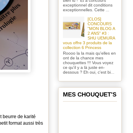
bien lu ! Et à concours
exceptionnel dit conditions
exceptionnelles. Cette ...
[CLOS]
CONCOURS
"MON BLOG A
2 ANS" #3 :
SHU UEMURA
vous offre 3 produits de la
collection 6 Princess
Roooo la la mais qu'elles en
ont de la chance mes
chouquettes !!! Vous voyez
ce qu'il y a là juste en-
dessous ? Eh oui, c'est bi...
MES CHOUQUET'S
 beurre de karité
petit format aussi très