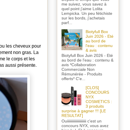
me suivez, vous savez à
quel point j'aime Lolita
Lempicka. Un peu fétichiste
sur les bords, j'achetais
parf...
Biotyfull Box
Juin 2026 - Eté
au bord de
l'eau : contenu
 ou les cheveux pour
& avis
talement non gras. La
Biotyfull Box Juin 2026 - Eté
me le corps et les
au bord de l'eau : contenu &
avis *Collaboration
pas aussi présente.
Commerciale Non
Rémunérée - Produits
offerts* C'e...
[CLOS]
CONCOURS
NYX
COSMETICS :
3 produits
surprise à gagner !!! [LE
RESULTAT]
Ouiiiiiiiiiiiiiiiiiiiiii c'est un
concours NYX, vous avez