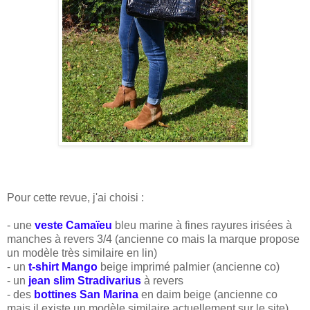
Pour cette revue, j'ai choisi :
- une
veste Camaïeu
bleu marine à fines rayures irisées à
manches à revers 3/4 (ancienne co mais la marque propose
un modèle très similaire en lin)
- un
t-shirt Mango
beige imprimé palmier (ancienne co)
- un
jean slim Stradivarius
à revers
- des
bottines San Marina
en daim beige (ancienne co
mais il existe un modèle similaire actuellement sur le site)