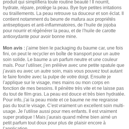
produit qui simplifiera toute routine beauté ! Il nourrit,
hydrate, répare, protège la peau. Bye bye petites irritations
ou tiraillements. La peau retrouve sa douceur et son éclat. Il
contient notamment du beurre de mafura aux propriétés
antiseptiques et anti-inflammatoires, de l'huile de jojoba
pour nourrir et régénérer la peau, et de l'huile de carotte
antioxydante pour avoir bonne mine.
Mon avis :
j'aime bien le packaging du baume car, une fois
fini, on peut le recycler en boîte de transport pour un autre
soin solide. Le baume a un parfum neutre et une couleur
maïs. Pour l'utiliser, j'en prélève avec une petite spatule que
j'avais eu avec un autre soin, mais vous pouvez tout autant
le faire fondre avec la pulpe de votre doigt. Ensuite je
l'applique sur le visage, mes mains ou mon corps en
fonction de mes besoins. Il pénètre très vite et ne laisse pas
du tout de film gras. La peau est douce et très bien hydratée.
Pour info, j'ai la peau mixte et ce baume ne me regraisse
pas du tout le visage. C'est vraiment un excellent soin multi-
usage. Je l'utilise aussi pour mes enfants. Il est vraiment
super pratique ! Mais j'aurais quand même bien aimé un
petit parfum tout doux pour plus de plaisir encore à
l'application.