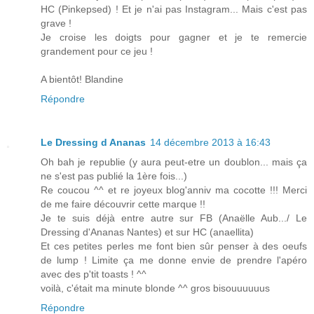
HC (Pinkepsed) ! Et je n'ai pas Instagram... Mais c'est pas
grave !
Je croise les doigts pour gagner et je te remercie
grandement pour ce jeu !
A bientôt! Blandine
Répondre
Le Dressing d Ananas
14 décembre 2013 à 16:43
Oh bah je republie (y aura peut-etre un doublon... mais ça
ne s'est pas publié la 1ère fois...)
Re coucou ^^ et re joyeux blog'anniv ma cocotte !!! Merci
de me faire découvrir cette marque !!
Je te suis déjà entre autre sur FB (Anaëlle Aub.../ Le
Dressing d'Ananas Nantes) et sur HC (anaellita)
Et ces petites perles me font bien sûr penser à des oeufs
de lump ! Limite ça me donne envie de prendre l'apéro
avec des p'tit toasts ! ^^
voilà, c'était ma minute blonde ^^ gros bisouuuuuus
Répondre