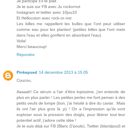
Je participe s'il te plait
Je te suis sur FB avec Ju rockornot
Instagram et twitter avec 10juu10
Et Hellocoton avec rock-or-not
Les billes me rappellent les bulles que l'ont peut utiliser
comme eau pour les plantes! (petites billes que l'ont mets
dans l'eau et elles gonflent en absorbant l'eau)
Voila!
Merci beaucoup!
Répondre
Pinkepsed
14 décembre 2013 à 15:05
Coucou,
Aaaaah! Ce sérum a l'air d'être topissime, j'en entends de
plus en plus parler ! Les petites perles me font penser à des
petits oeufs de lompe (bon, j'ai hésité à dire du caviar.. Mais
ils ont l'air plus gros là ;p) ! On a l'impression qu'ils vont
exploser sous la pression des doigts, pour libérer tout leur
potentiel actif, j'adore cette idée !
Je te suis déjà sur FB (Blanc D'poule), Twitter (blandpoul) et