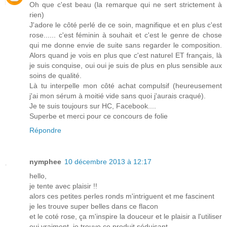
Oh que c'est beau (la remarque qui ne sert strictement à
rien)
J'adore le côté perlé de ce soin, magnifique et en plus c'est
rose...... c'est féminin à souhait et c'est le genre de chose
qui me donne envie de suite sans regarder le composition.
Alors quand je vois en plus que c'est naturel ET français, là
je suis conquise, oui oui je suis de plus en plus sensible aux
soins de qualité.
Là tu interpelle mon côté achat compulsif (heureusement
j'ai mon sérum à moitié vide sans quoi j'aurais craqué).
Je te suis toujours sur HC, Facebook....
Superbe et merci pour ce concours de folie
Répondre
nymphee
10 décembre 2013 à 12:17
hello,
je tente avec plaisir !!
alors ces petites perles ronds m'intriguent et me fascinent
je les trouve super belles dans ce flacon
et le coté rose, ça m'inspire la douceur et le plaisir a l'utiliser
oui vraiment, je trouve ce produit séduisant