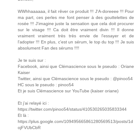
WWhhaaaaaa, il fait rêver ce produit !!! J'A-doreeee !!! Pour
ma part, ces perles me font penser à des gouttelettes de
rosée !!! J'imagine juste la sensation que cela doit procurer
sur le visage !!! Ca doit être vraiment divin !!! Il donne
vraiment vraiment très très envie de l'essayer et de
l'adopter !!! En plus, c'est un sérum, le top du top !!! Je suis
absolument Fan des sérums !!!!
Je te suis sur :
Facebook, ainsi que Clémascience sous le pseudo : Oriane
Kaiser
Twitter, ainsi que Clémascience sous le pseudo : @pinoo54
HC sous le pseudo : pinoo54
Et je suis Clémascience sur YouTube (kaiser oriane)
Et j'ai relayé ici :
https://twitter.com/pinoo54/status/410530265035833344
Et là :
https://plus.google.com/109495665861280569513/posts/1d
ojFVUbCbR