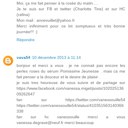
Moi, ça me fait penser à la rosée du matin.....
Je te suis sur FB et twitter (Charlotte Tine) et sur HC
(rafina)
Mon mail : annevuillet@yahoo.fr
Merci inifiniment pour ce lot somptueux et très bonne
journée!!! :)
Répondre
vava54
10 décembre 2013 à 11:14
bonjour et merci a vous . je ne connait pas encore les
perles roses du sérum Pomissime Jeunesse . mais ca me
fait penser a la douceur et le desire de plaisir .
je suis tres heureuse de vous suivre et de partage sur
https://www.facebook.com/vanessa.miget/posts/102025136
09262647
fan sur https://twitter.com/vanessouille54
https://twitter.com/vanessouille54/status/410351563140366
338
fan sur hc vanessouille merci a vous
vanessa.degrave@neuf.fr merci beaucoup