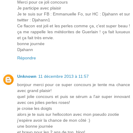
Merci pour ce joli concours
Je participe avec plaisir
Je te suis sur FB : Emmanuelle Fo, sur HC : Djahann et sur
twitter : Djahann1
Ce flacon est joli et les perles comme ça, c'est super beau !
ça me rappelle les météorites de Guerlain ! ça fait luxueux
et ça fait très envie.
bonne journée
Djahann
Répondre
Unknown
11 décembre 2013 à 11:57
bonjour merci pour ce super concours je tente ma chance
avec grand plaisir!
quel jolie concours et puis se sérum a l'air super innovant
avec ces jolies perles roses!
je croise les doigts
alors je te suis sur hellocoton avec mon pseudo zootie
j’espère avoir la chance de mon côté :)
une bonne journée
et bravo pour les 2 ans de ton, blog!