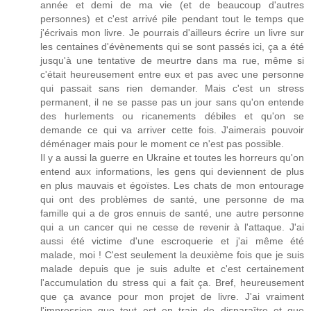
année et demi de ma vie (et de beaucoup d'autres
personnes) et c'est arrivé pile pendant tout le temps que
j'écrivais mon livre. Je pourrais d'ailleurs écrire un livre sur
les centaines d'évènements qui se sont passés ici, ça a été
jusqu'à une tentative de meurtre dans ma rue, même si
c'était heureusement entre eux et pas avec une personne
qui passait sans rien demander. Mais c'est un stress
permanent, il ne se passe pas un jour sans qu'on entende
des hurlements ou ricanements débiles et qu'on se
demande ce qui va arriver cette fois. J'aimerais pouvoir
déménager mais pour le moment ce n'est pas possible.
Il y a aussi la guerre en Ukraine et toutes les horreurs qu'on
entend aux informations, les gens qui deviennent de plus
en plus mauvais et égoïstes. Les chats de mon entourage
qui ont des problèmes de santé, une personne de ma
famille qui a de gros ennuis de santé, une autre personne
qui a un cancer qui ne cesse de revenir à l'attaque. J'ai
aussi été victime d'une escroquerie et j'ai même été
malade, moi ! C'est seulement la deuxième fois que je suis
malade depuis que je suis adulte et c'est certainement
l'accumulation du stress qui a fait ça. Bref, heureusement
que ça avance pour mon projet de livre. J'ai vraiment
l'impression que tout est en train de disparaître et que