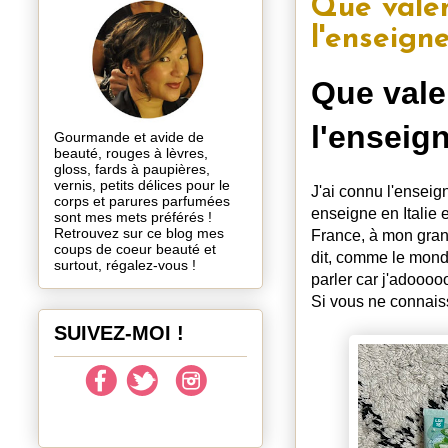
Que valen
l'enseig
Que vale
l'enseig
Gourmande et avide de
beauté, rouges à lèvres,
gloss, fards à paupières,
vernis, petits délices pour le
J'ai connu l'enseig
corps et parures parfumées
enseigne en Italie e
sont mes mets préférés !
Retrouvez sur ce blog mes
France, à mon gran
coups de coeur beauté et
dit, comme le monde
surtout, régalez-vous !
parler car j'adooo
Si vous ne connaisse
SUIVEZ-MOI !