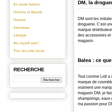
DM, la drogue
En mode fashion
Homme et Beauté
DM sont les initial
Humeur
droguerie. C'est u
Interviews
marque distributeur
des accessoires et
Lifestyle
magasin.
Me myself and I
Pour les p'tits bouts
Balea : ce que 
RECHERCHE
Tout comme Lidl a 
marque de cosmétiqu
vraiment une marq
magasin DM, je fais
shampoings, eaux m
ma passion pour DM 