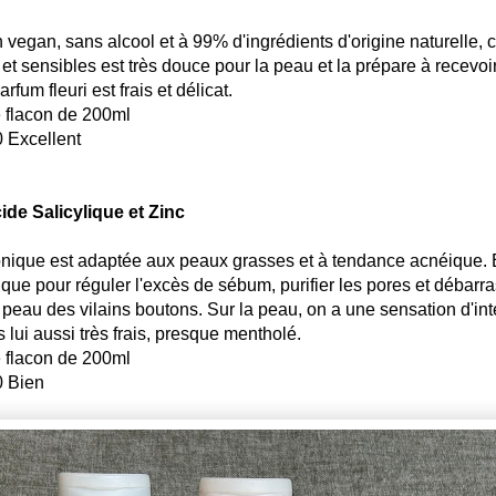
 vegan, sans alcool et à 99% d'ingrédients d'origine naturelle, c
t sensibles est très douce pour la peau et la prépare à recevoir
rfum fleuri est frais et délicat.
e flacon de 200ml
 Excellent
de Salicylique et Zinc
tonique est adaptée aux peaux grasses et à tendance acnéique. E
lique pour réguler l'excès de sébum, purifier les pores et débarr
peau des vilains boutons. Sur la peau, on a une sensation d'int
s lui aussi très frais, presque mentholé.
e flacon de 200ml
0 Bien