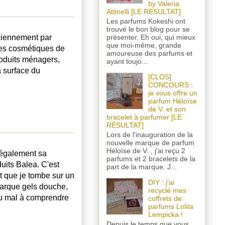
by Valeria
Attinelli [LE RESULTAT]
Les parfums Kokeshi ont
trouvé le bon blog pour se
présenter. Eh oui, qui mieux
nciennement par
que moi-même, grande
des cosmétiques de
amoureuse des parfums et
produits ménagers,
ayant toujo...
a surface du
[CLOS]
CONCOURS :
je vous offre un
parfum Héloïse
de V. et son
bracelet à parfumer [LE
RESULTAT]
Lors de l'inauguration de la
nouvelle marque de parfum
Héloïse de V. , j'ai reçu 2
 également sa
parfums et 2 bracelets de la
uits Balea. C'est
part de la marque. J...
 que je tombe sur un
DIY : j'ai
mbarque gels douche,
recyclé mes
du mal à comprendre
coffrets de
parfums Lolita
Lempicka !
Depuis le temps que vous