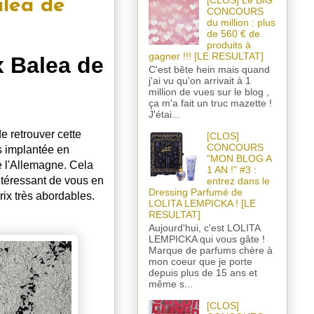
[CLOS] Le BIG
alea de
CONCOURS
du million : plus
de 560 € de
produits à
gagner !!! [LE RESULTAT]
x Balea de
C'est bête hein mais quand
j'ai vu qu'on arrivait à 1
million de vues sur le blog ,
ça m'a fait un truc mazette !
J'étai...
e retrouver cette
[CLOS]
CONCOURS
as implantée en
"MON BLOG A
 l'Allemagne. Cela
1 AN !" #3 :
ntéressant de vous en
entrez dans le
Dressing Parfumé de
rix très abordables.
LOLITA LEMPICKA ! [LE
RESULTAT]
Aujourd'hui, c'est LOLITA
LEMPICKA qui vous gâte !
Marque de parfums chère à
mon coeur que je porte
depuis plus de 15 ans et
même s...
[CLOS]