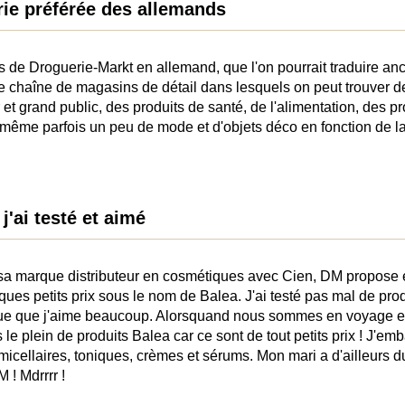
rie préférée des allemands
es de Droguerie-Markt en allemand, que l'on pourrait traduire a
ne chaîne de magasins de détail dans lesquels on peut trouver 
 et grand public, des produits de santé, de l'alimentation, des 
 même parfois un peu de mode et d'objets déco en fonction de l
j'ai testé et aimé
sa marque distributeur en cosmétiques avec Cien, DM propose
es petits prix sous le nom de Balea. J'ai testé pas mal de prod
ue que j'aime beaucoup. Alorsquand nous sommes en voyage et
 le plein de produits Balea car ce sont de tout petits prix ! J'e
icellaires, toniques, crèmes et sérums. Mon mari a d'ailleurs 
! Mdrrrr !