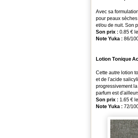
Avec sa formulation
pour peaux sèches e
et/ou de nuit. Son pa
Son prix :
0.85 € l
Note Yuka :
86/100
Lotion Tonique Aci
Cette autre lotion 
et de l'acide salicy
progressivement la 
parfum est d'ailleur
Son prix :
1.65 € l
Note Yuka :
72/10