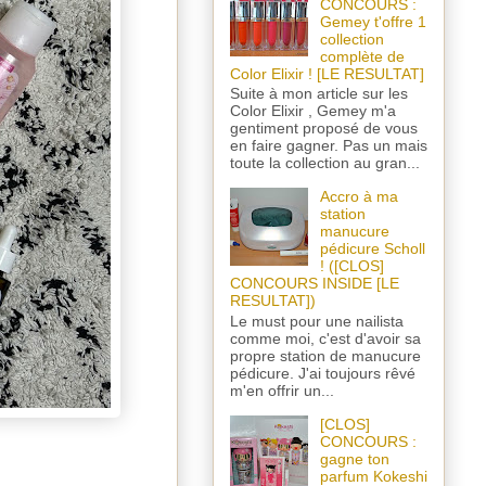
CONCOURS :
Gemey t'offre 1
collection
complète de
Color Elixir ! [LE RESULTAT]
Suite à mon article sur les
Color Elixir , Gemey m'a
gentiment proposé de vous
en faire gagner. Pas un mais
toute la collection au gran...
Accro à ma
station
manucure
pédicure Scholl
! ([CLOS]
CONCOURS INSIDE [LE
RESULTAT])
Le must pour une nailista
comme moi, c'est d'avoir sa
propre station de manucure
pédicure. J'ai toujours rêvé
m'en offrir un...
[CLOS]
CONCOURS :
gagne ton
parfum Kokeshi