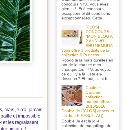
concours NYX, vous avez
bien lu ! Et à concours
exceptionnel dit conditions
exceptionnelles. Cette ...
[CLOS]
CONCOURS
"MON BLOG A
2 ANS" #3 :
SHU UEMURA
vous offre 3 produits de la
collection 6 Princess
Roooo la la mais qu'elles en
ont de la chance mes
chouquettes !!! Vous voyez
ce qu'il y a là juste en-
dessous ? Eh oui, c'est bi...
Couleur
Caramel :
collection
automne/hiver
2015/2016
, mais je n'ai jamais
Double Je ([CLOS] concours
inside [LE RESULTAT])
paille et impossible
Double Je est la jolie
x et les regraissent
collection de maquillage de
re histoire !