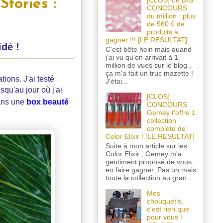
[CLOS] Le BIG
tories :
CONCOURS
du million : plus
de 560 € de
produits à
gagner !!! [LE RESULTAT]
idé !
C'est bête hein mais quand
j'ai vu qu'on arrivait à 1
million de vues sur le blog ,
ça m'a fait un truc mazette !
tions. J'ai testé
J'étai...
qu'au jour où j'ai
[CLOS]
dans une
box beauté
CONCOURS :
Gemey t'offre 1
collection
complète de
Color Elixir ! [LE RESULTAT]
Suite à mon article sur les
Color Elixir , Gemey m'a
gentiment proposé de vous
en faire gagner. Pas un mais
toute la collection au gran...
Mes
chouquet's,
c'est rien que
pour vous !