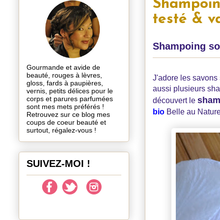
Shampoing
testé & va
Shampoing soli
Gourmande et avide de
beauté, rouges à lèvres,
J'adore les savons s
gloss, fards à paupières,
aussi plusieurs sha
vernis, petits délices pour le
corps et parures parfumées
shamp
découvert le
sont mes mets préférés !
bio
Belle au Naturel
Retrouvez sur ce blog mes
coups de coeur beauté et
surtout, régalez-vous !
SUIVEZ-MOI !