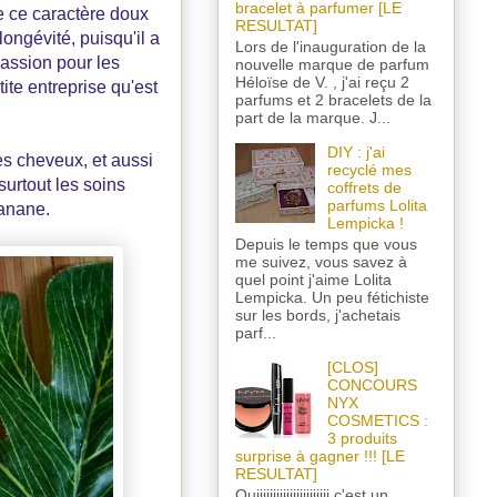
bracelet à parfumer [LE
e ce caractère doux
RESULTAT]
ongévité, puisqu'il a
Lors de l'inauguration de la
passion pour les
nouvelle marque de parfum
Héloïse de V. , j'ai reçu 2
tite entreprise qu'est
parfums et 2 bracelets de la
part de la marque. J...
DIY : j'ai
es cheveux, et aussi
recyclé mes
surtout les soins
coffrets de
parfums Lolita
banane.
Lempicka !
Depuis le temps que vous
me suivez, vous savez à
quel point j'aime Lolita
Lempicka. Un peu fétichiste
sur les bords, j'achetais
parf...
[CLOS]
CONCOURS
NYX
COSMETICS :
3 produits
surprise à gagner !!! [LE
RESULTAT]
Ouiiiiiiiiiiiiiiiiiiiiii c'est un