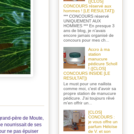
([CLOS]
CONCOURS réservé aux
hommes ! [LE RESULTAT])
*** CONCOURS réservé
UNIQUEMENT AUX
HOMMES *** En presque 3
ans de blog, je n'avais
encore jamais organisé de
concours pour mes ch...
Accro à ma
station
manucure
pédicure Scholl
! ([CLOS]
CONCOURS INSIDE [LE
RESULTAT])
Le must pour une nailista
comme moi, c'est d'avoir sa
propre station de manucure
pédicure. J'ai toujours rêvé
m'en offrir un...
[CLOS]
CONCOURS :
 grand-père de Moute,
je vous offre un
se nourrissait de ses
parfum Héloïse
 pour ne pas épuiser
de V. et son