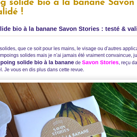
 solide bio à la banane Savon S
lidé !
de bio à la banane Savon Stories : testé & val
olides, que ce soit pour les mains, le visage ou d'autres applica
mpoings solides mais je n'ai jamais été vraiment convaincue, jus
oing solide bio à la banane
Savon Stories
de
, reçu 
. Je vous en dis plus dans cette revue.